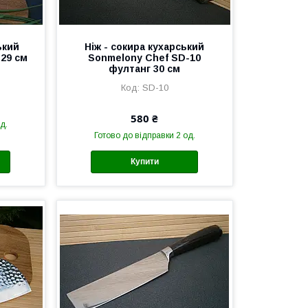
ький
Ніж - сокира кухарський
 29 см
Sonmelony Chef SD-10
фултанг 30 см
SD-10
580 ₴
д.
Готово до відправки 2 од.
Купити