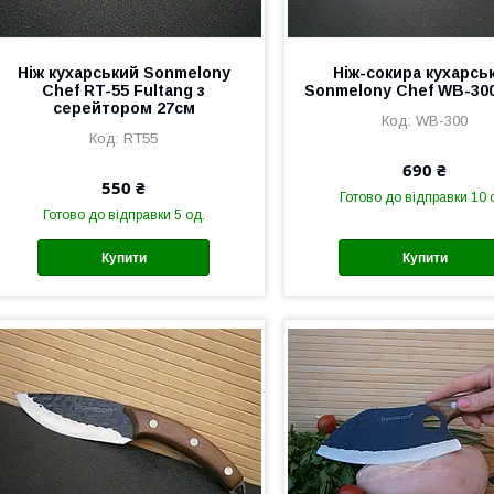
Ніж кухарський Sonmelony
Ніж-сокира кухарсь
Chef RT-55 Fultang з
Sonmelony Chef WB-300
серейтором 27см
WB-300
RT55
690 ₴
550 ₴
Готово до відправки 10 
Готово до відправки 5 од.
Купити
Купити