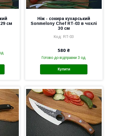
ький
Ніж - сокира кухарський
 29 см
Sonmelony Chef RT-03 в чохлі
30 см
RT-03
580 ₴
од.
Готово до відправки 3 од.
Купити