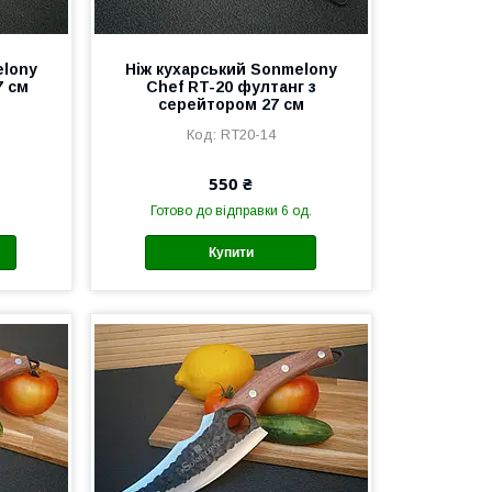
elony
Ніж кухарський Sonmelony
7 см
Chef RT-20 фултанг з
серейтором 27 см
RT20-14
550 ₴
Готово до відправки 6 од.
Купити