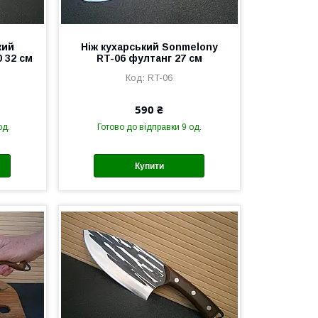
кий
Ніж кухарський Sonmelony
 32 см
RT-06 фултанг 27 см
RT-06
590 ₴
од.
Готово до відправки 9 од.
Купити