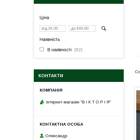
Ціна
Наявність
В наявності
62
КОНТАКТИ
Інтернет-магазин "В І К Т О Р І Я"
Олександр