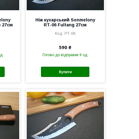
elony
Ніж кухарський Sonmelony
м 27см
RT-06 Fultang 27см
РТ-06
590 ₴
д.
Готово до відправки 9 од.
Купити