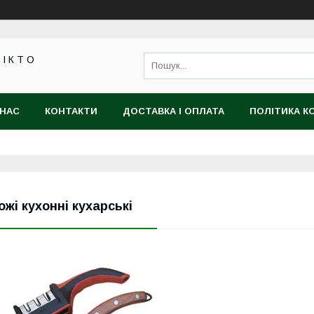
 І К Т О
 НАС
КОНТАКТИ
ДОСТАВКА І ОПЛАТА
ПОЛІТИКА К
ожі кухонні кухарські