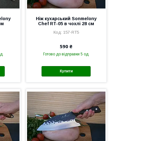
elony
Ніж кухарський Sonmelony
см
Chef RT-05 в чохлі 28 см
157-RT5
590 ₴
д.
Готово до відправки 5 од.
Купити