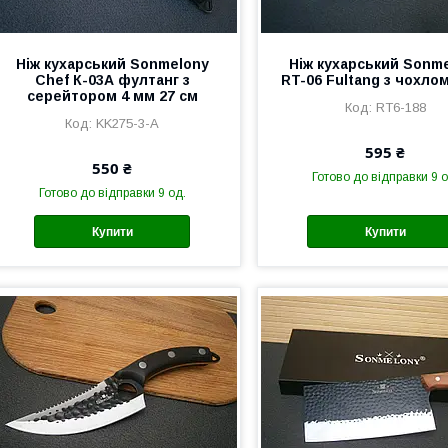
Ніж кухарський Sonmelony
Ніж кухарський Sonm
Chef К-03А фултанг з
RT-06 Fultang з чохло
серейтором 4 мм 27 см
RT6-188
KK275-3-А
595 ₴
550 ₴
Готово до відправки 9 о
Готово до відправки 9 од.
Купити
Купити