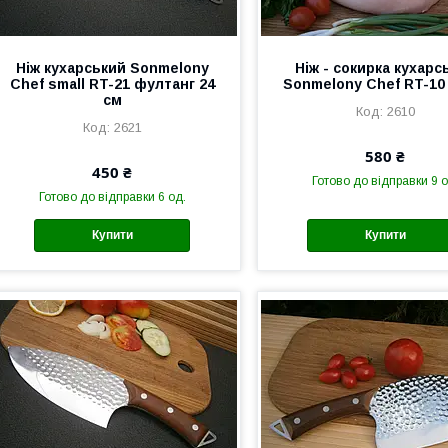
Ніж кухарський Sonmelony
Ніж - сокирка кухарс
Chef small RT-21 фултанг 24
Sonmelony Chef RT-10
см
2610
2621
580 ₴
450 ₴
Готово до відправки 9 о
Готово до відправки 6 од.
Купити
Купити