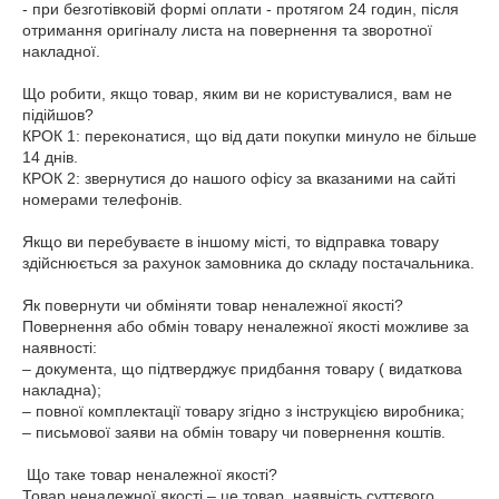
- при безготівковій формі оплати - протягом 24 годин, після 
отримання оригіналу листа на повернення та зворотної 
накладної.

Що робити, якщо товар, яким ви не користувалися, вам не 
підійшов?

КРОК 1: переконатися, що від дати покупки минуло не більше 
14 днів.

КРОК 2: звернутися до нашого офісу за вказаними на сайті 
номерами телефонів.

Якщо ви перебуваєте в іншому місті, то відправка товару 
здійснюється за рахунок замовника до складу постачальника.

Як повернути чи обміняти товар неналежної якості?

Повернення або обмін товару неналежної якості можливе за 
наявності:

– документа, що підтверджує придбання товару ( видаткова 
накладна);

– повної комплектації товару згідно з інструкцією виробника;

– письмової заяви на обмін товару чи повернення коштів.

 Що таке товар неналежної якості?

Товар неналежної якості – це товар, наявність суттєвого 