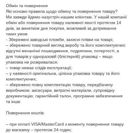
Обмін та повернення

Які основні правила щодо обміну та повернення товару?

Ми завжди йдемо назустріч нашим клієнтам. У нашій компанії 
обмін або повернення товару належної якості протягом 14 
днів, за винятком дня покупки, можливий за дотримання 
таких умов:

- Збережені заводські пломби, захисні плівки на товарі;

– збережено товарний вигляд виробу та його комплектуючих: 
відсутні механічні пошкодження, подряпини, потертості, а 
для товарів у одноразовій (блістерній) упаковці – якщо 
упаковка не розкривалася;

– товар немає слідів експлуатації;

– у наявності оригінальна, цілісна упаковка товару та його 
комплектуючих;

– збережено повну комплектацію товару, передбачену 
виробником: аксесуари, витратні матеріали, супровідну 
документацію, гарантійний талон, програмне забезпечення 
та інше.

Повернення коштів:

– при оплаті VISA/MasterCard з моменту повернення товару 
до магазину – протягом 24 годин;
