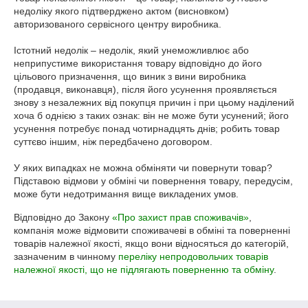
недоліку якого підтверджено актом (висновком) 
авторизованого сервісного центру виробника.

Істотний недолік – недолік, який унеможливлює або 
неприпустиме використання товару відповідно до його 
цільового призначення, що виник з вини виробника 
(продавця, виконавця), після його усунення проявляється 
знову з незалежних від покупця причин і при цьому наділений 
хоча б однією з таких ознак: він не може бути усунений; його 
усунення потребує понад чотирнадцять днів; робить товар 
суттєво іншим, ніж передбачено договором.

У яких випадках не можна обміняти чи повернути товар?

Підставою відмови у обміні чи повернення товару, передусім, 
може бути недотримання вище викладених умов. 
Відповідно до Закону
«Про захист прав споживачів»
,
компанія може відмовити споживачеві в обміні та поверненні
товарів належної якості, якщо вони відносяться до категорій,
зазначеним в чинному
переліку непродовольчих товарів
належної якості, що не підлягають поверненню та обміну
.