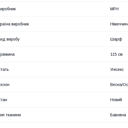
иробник
MFH
раїна виробник
Німеччин
ид виробу
Шарф
Довжина
115 см
тать
Унісекс
Сезон
Весна/Ос
Стан
Новий
ип тканини
Бавовна