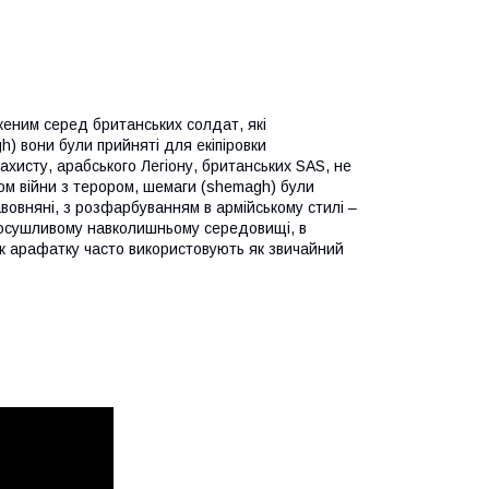
женим серед британських солдат, які
h) вони були прийняті для екіпіровки
ахисту, арабського Легіону, британських SAS, не
ком війни з терором, шемаги (shemagh) були
авовняні, з розфарбуванням в армійському стилі –
 посушливому навколишньому середовищі, в
ож арафатку часто використовують як звичайний