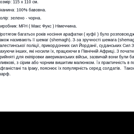
озмір: 115 х 110 см.
канина: 100% бавовна.
олір: зелено - чорна.
иробник: MFH ( Макс Фукс ) Німеччина.
ротягом багатьох років носіння арафатки ( куфії ) було розповсюд
акож називають її шемаг (shemagh). З-за зручності шемага (shemag
алестинської поліції, прикордонних сил Йорданії, суданських Сил З
ахуючи інших, які носили їх, працюючи в Північній Африці. З почат
рийняті для екіпіровки американських військ, зазвичай вони були б
ливкові, з сірим або чорним вишитим малюнком. Їх практичність в
фганістані та Іраку, пояснює їх популярність серед солдатів. Так
шарф.