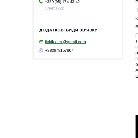
Р
+380 (95) 174-43-42
Олександр
Т
К
В
П
т
ilchik.alex@gmail.com
п
+380978157807
р
п
о
А