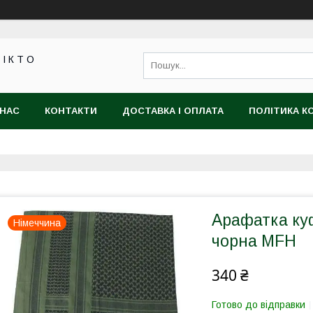
 І К Т О
 НАС
КОНТАКТИ
ДОСТАВКА І ОПЛАТА
ПОЛІТИКА К
Арафатка куф
Німеччина
чорна MFH
340 ₴
Готово до відправки