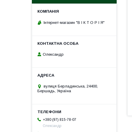
Інтернет-магазин "В І К Т О Р І Я"
Олександр
вулиця Берладинська, 24400,
Бершадь, Україна
+380 (97) 815-78-07
Олександр