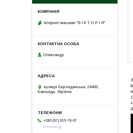
Інтернет-магазин "В І К Т О Р І Я"
Олександр
Л
М
вулиця Берладинська, 24400,
я
Бершадь, Україна
1
с
д
+380 (97) 815-78-07
Олександр