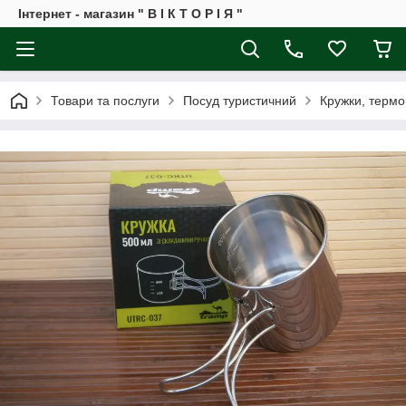
Інтернет - магазин " В І К Т О Р І Я "
Товари та послуги
Посуд туристичний
Кружки, термо