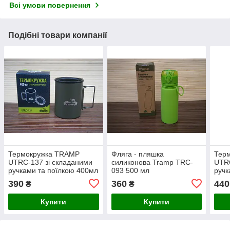
Всі умови повернення
Подібні товари компанії
Термокружка TRAMP
Фляга - пляшка
Тер
UTRC-137 зі складаними
силиконова Tramp TRC-
UTRC
ручками та поїлкою 400мл
093 500 мл
ручк
олива
мл
390
360
440
₴
₴
Купити
Купити