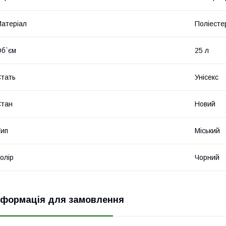
атеріал
Поліесте
б`єм
25 л
тать
Унісекс
Стан
Новий
ип
Міський
олір
Чорний
нформація для замовлення