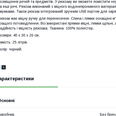
озміщення речей та предметів. У рюкзаку ви зможете помістити но
а інші речі. Рюкзак виконаний з міцного водонепроникного матеріа
мужками. Також рюкзак інтегрований зручним USB портом для зар
юкзак має міцну ручку для перенесення. Спина і лямки оснащені м'
ращого потовиділення. Всі використані пряжки міцні, лямки щільні
адійність і міцність рюкзака. Тканина: 100% поліестер.
озміри: 40 х 30 х 20 см.
мкість: 25 літрів.
олір: чорний.
арактеристики
Основні
иробник
Без брен