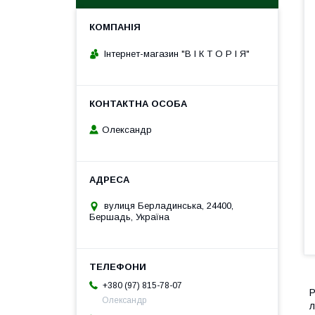
Інтернет-магазин "В І К Т О Р І Я"
Олександр
вулиця Берладинська, 24400,
Бершадь, Україна
+380 (97) 815-78-07
Р
Олександр
л