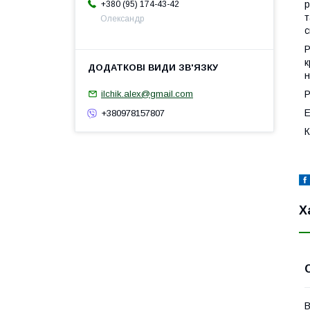
р
+380 (95) 174-43-42
т
Олександр
с
Р
к
н
Р
ilchik.alex@gmail.com
Е
+380978157807
К
Х
В