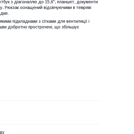
утбук з діагоналлю до 15,6", планшет, документи
лу. Рюкзак оснащений відсвічуючими в темряві
ядки.
якими підкладками з сітками для вентиляції і
, шви добротно прострочені, що збільшує
ду