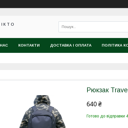
 І К Т О
 НАС
КОНТАКТИ
ДОСТАВКА І ОПЛАТА
ПОЛІТИКА К
Рюкзак Trave
640 ₴
Готово до відправки 4