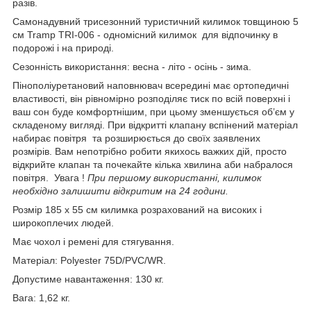
разів.
Самонадувний трисезонний туристичний килимок товщиною 5
см Tramp TRI-006 - одномісний килимок для відпочинку в
подорожі і на природі.
Сезонність використання: весна - літо - осінь - зима.
Пінополіуретановий наповнювач всередині має ортопедичні
властивості, він рівномірно розподіляє тиск по всій поверхні і
ваш сон буде комфортнішим, при цьому зменшується об’єм у
складеному вигляді. При відкритті клапану вспінений матеріал
набирає повітря та розширюється до своїх заявлених
розмірів. Вам непотрібно робити якихось важких дій, просто
відкрийте клапан та почекайте кілька хвилина аби набралося
повітря. Увага !
При першому використанні, килимок
необхідно залишити відкритим на 24 години.
Розмір 185 х 55 см килимка розрахований на високих і
широкоплечих людей.
Має чохол і ремені для стягування.
Матеріал: Polyester 75D/PVC/WR.
Допустиме навантаження: 130 кг.
Вага: 1,62 кг.