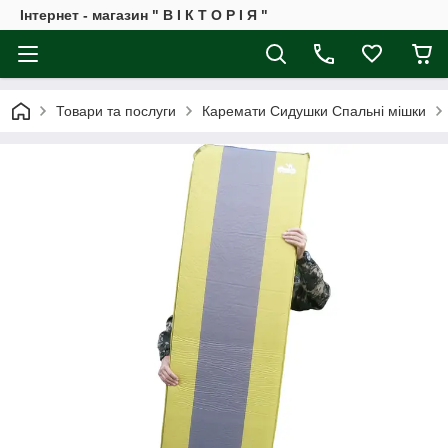
Інтернет - магазин " В І К Т О Р І Я "
Товари та послуги
Каремати Сидушки Спальні мішки