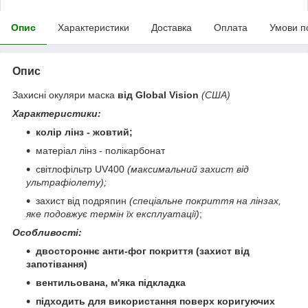
Опис
Характеристики
Доставка
Оплата
Умови п
Опис
Захисні окуляри маска
від Global Vision
(США)
Характеристики:
колір лінз - жовтий;
матеріал лінз - полікарбонат
світлофільтр UV400
(максимальний захист від
ультрафіолету);
захист від подряпин
(спеціальне покриття на лінзах,
яке подовжує термін їх експлуатації)
;
Особливості:
двостороннє анти-фог покриття (захист від
запотівання)
вентильована, м'яка підкладка
підходить для використання поверх коригуючих