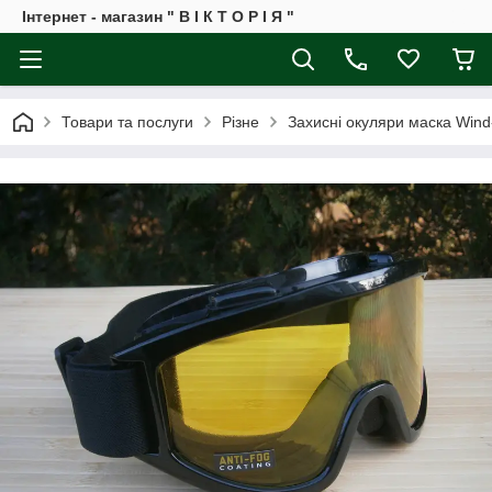
Інтернет - магазин " В І К Т О Р І Я "
Товари та послуги
Різне
Захисні окуляри маска Wind-S