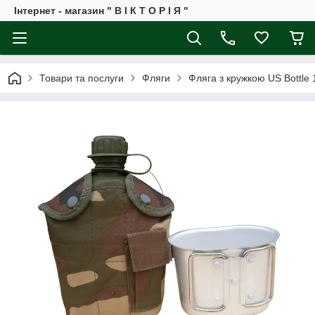
Інтернет - магазин " В І К Т О Р І Я "
Товари та послуги
Фляги
Фляга з кружкою US Вottle 