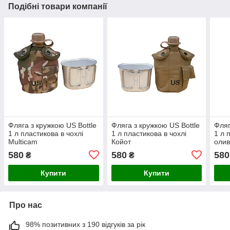
Подібні товари компанії
Фляга з кружкою US Вottle
Фляга з кружкою US Вottle
Фляг
1 л пластикова в чохлі
1 л пластикова в чохлі
1 л 
Multicam
Койот
оли
580
580
580
₴
₴
Купити
Купити
Про нас
98% позитивних з 190 відгуків за рік