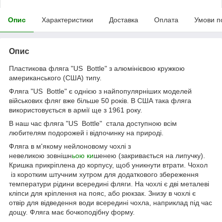
Опис
Характеристики
Доставка
Оплата
Умови п
Опис
Пластикова фляга "US Вottle" з алюмінієвою кружкою
американського (США) типу.
Фляга "US Вottle" є однією з найпопулярніших моделей
військових фляг вже більше 50 років. В США така фляга
використовується в армії ще з 1961 року.
В наш час фляга "US Вottle" стала доступною всім
любителям подорожей і відпочинку на природі.
Фляга в м'якому нейлоновому чохлі з
невеликою зовнішн
ьою ки
шенею (закривається на липучку).
Кришка прикріплена до корпусу, щоб уникнути втрати. Чохол
із коротким штучним хутром для додаткового збереження
температури рідини всередині фляги. На чохлі є дві металеві
кліпси для кріплення на пояс, або рюкзак. Знизу в чохлі є
отвір для відведення води всередині чохла, наприклад під час
дощу. Фляга має бочкоподібну форму.