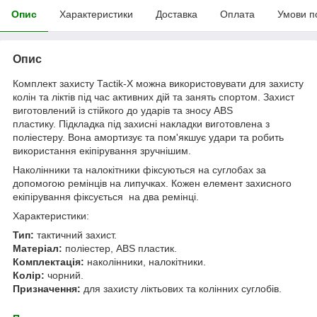
Опис
Характеристики
Доставка
Оплата
Умови п
Опис
Комплект захисту Тасtik-Х можна використовувати для захисту
колін та ліктів під час активних дій та занять спортом. Захист
виготовлений із стійкого до ударів та зносу ABS
пластику. Підкладка під захисні накладки виготовлена з
поліестеру. Вона амортизує та пом'якшує удари та робить
використання екіпірування зручнішим.
Наколінники та налокітники фіксуються на суглобах за
допомогою ремінців на липучках. Кожен елемент захисного
екіпірування фіксується на два ремінці.
Характеристики:
Тип:
тактичний захист.
Матеріал:
поліестер, ABS пластик.
Комплектація:
наколінники, налокітники.
Колір:
чорний.
Призначення:
для захисту ліктьових та колінних суглобів.