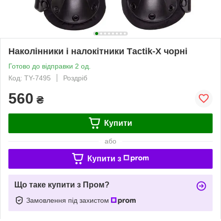
Наколінники і налокітники Тасtik-Х чорні
Готово до відправки 2 од.
Код: TY-7495
Роздріб
560
₴
Купити
або
Купити з
Що таке купити з Пром?
Замовлення під захистом