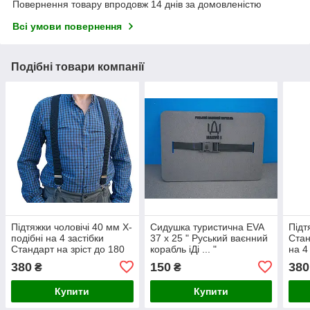
Повернення товару впродовж 14 днів за домовленістю
Всі умови повернення
Подібні товари компанії
Підтяжки чоловічі 40 мм Х-
Сидушка туристична EVA
Підт
подібні на 4 застібки
37 х 25 " Руський ваєнний
Стан
Стандарт на зріст до 180
корабль іДі ... "
на 4
см чорні
180 
380
150
380
₴
₴
Купити
Купити