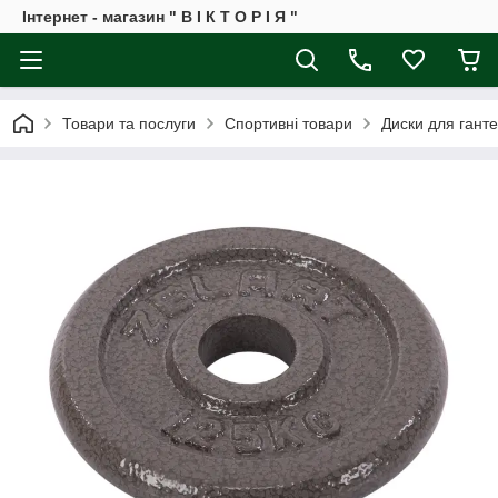
Інтернет - магазин " В І К Т О Р І Я "
Товари та послуги
Спортивні товари
Диски для ганте