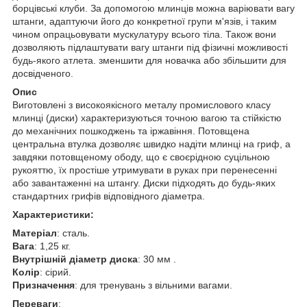
борцівські клуби. За допомогою млинців можна варіювати вагу
штанги, адаптуючи його до конкретної групи м'язів, і таким
чином опрацьовувати мускулатуру всього тіла. Також вони
дозволяють підлаштувати вагу штанги під фізичні можливості
будь-якого атлета. зменшити для новачка або збільшити для
досвідченого.
Опис
Виготовлені з високоякісного металу промислового класу
млинці (диски) характеризуються точною вагою та стійкістю
до механічних пошкоджень та іржавіння. Потовщена
центральна втулка дозволяє швидко надіти млинці на гриф, а
завдяки потовщеному ободу, що є своєрідною суцільною
рукояттю, їх простіше утримувати в руках при перенесенні
або завантаженні на штангу. Диски підходять до будь-яких
стандартних грифів відповідного діаметра.
Характеристики:
Матеріал
: сталь.
Вага
: 1,25 кг.
Внутрішній діаметр диска
: 30 мм .
Колір
: сірий.
Призначення
: для тренувань з вільними вагами.
Переваги
: