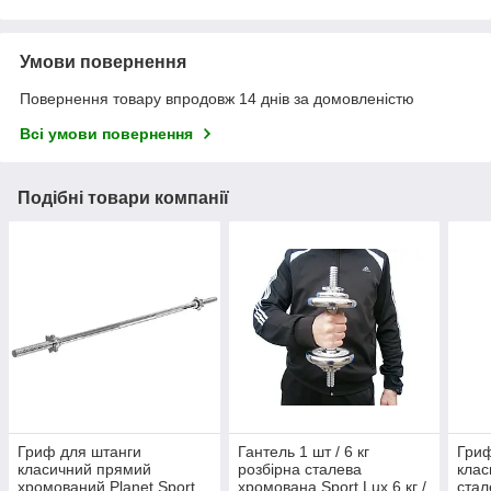
Умови повернення
Повернення товару впродовж 14 днів за домовленістю
Всі умови повернення
Подібні товари компанії
Гриф для штанги
Гантель 1 шт / 6 кг
Гриф
класичний прямий
розбірна сталева
клас
хромований Рlanet Sport
хромована Sport Lux 6 кг /
стал