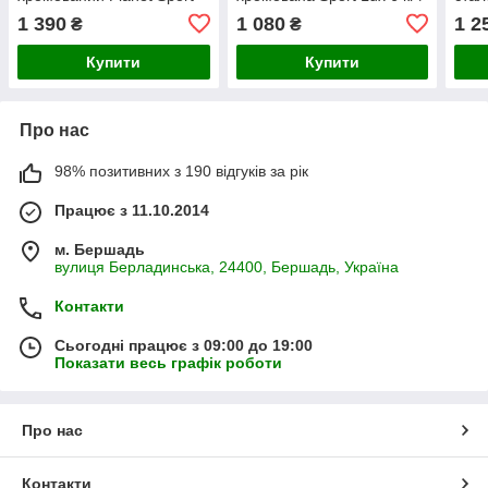
1,2 м 25 мм 4,8 кг
33 см / 25 мм
Spor
1 390
1 080
1 2
₴
₴
кг
Купити
Купити
Про нас
98% позитивних з 190 відгуків за рік
Працює з 11.10.2014
м. Бершадь
вулиця Берладинська, 24400, Бершадь, Україна
Контакти
Сьогодні працює з 09:00 до 19:00
Показати весь графік роботи
Про нас
Контакти