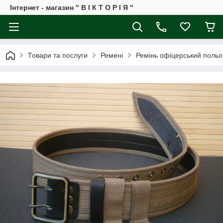
Інтернет - магазин " В І К Т О Р І Я "
Товари та послуги
Ремені
Ремінь офіцерський польов