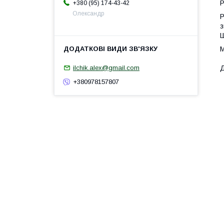
Р
+380 (95) 174-43-42
Олександр
Р
з
Ш
М
Д
ilchik.alex@gmail.com
+380978157807