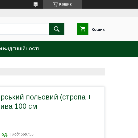
Кошик
Кошик
ОНФІДЕНЦІЙНОСТІ
рський польовий (стропа +
лива 100 см
 од.
Код:
569755