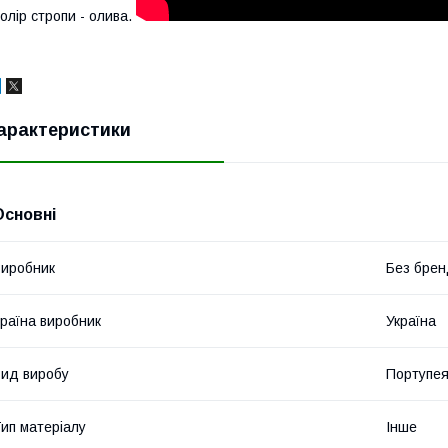
олір стропи - олива.
арактеристики
Основні
иробник
Без брен
раїна виробник
Україна
ид виробу
Портупе
ип матеріалу
Інше