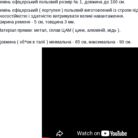
емінь офіцерський польовий розмір № 1, довжина до 100 см.
емінь офіцерський ( портупея ) польовий виготовлений із стропи п
носостійкістю і здатністю витримувати великі навантаження.
ирина ременя - 5 см, товщина 3 мм.
атеріал пряжки: метал, сплав ЦАМ ( цинк, алюміній, мідь ).
овжина ( об*єм в талії ) мінімальна - 65 см, максимальна - 90 см.