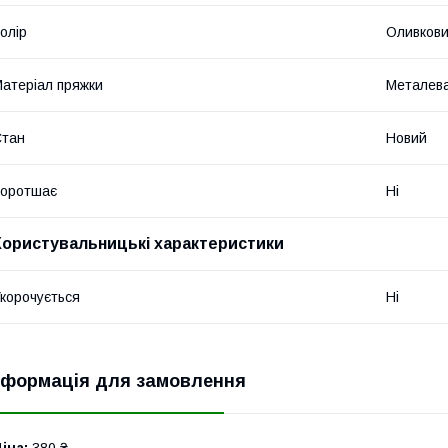
олір
Оливков
атеріал пряжки
Металев
Стан
Новий
Коротшає
Ні
Користувальницькі характеристики
корочується
Ні
нформація для замовлення
іна:
380 ₴