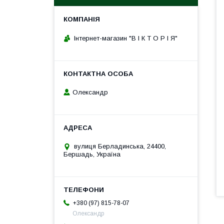
Інтернет-магазин "В І К Т О Р І Я"
Олександр
вулиця Берладинська, 24400,
Бершадь, Україна
+380 (97) 815-78-07
Олександр