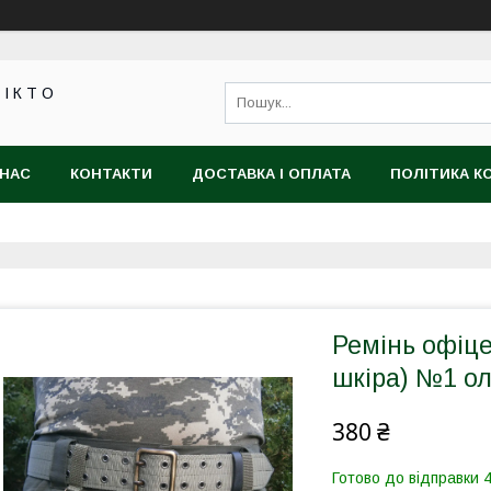
 І К Т О
 НАС
КОНТАКТИ
ДОСТАВКА І ОПЛАТА
ПОЛІТИКА К
Ремінь офіце
шкіра) №1 о
380 ₴
Готово до відправки 4