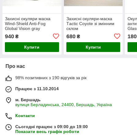
Захисні окуляри маска
Захисні окуляри-маска
Окул
Wind-Shield Anti-Fog
Тactic Coyote зі змінним
анти
Global Vision gray
склом
Glas
940
680
180
₴
₴
Купити
Купити
Про нас
98% позитивних з 190 відгуків за рік
Працює з 11.10.2014
м. Бершадь
вулиця Берладинська, 24400, Бершадь, Україна
Контакти
Сьогодні працює з 09:00 до 19:00
Показати весь графік роботи