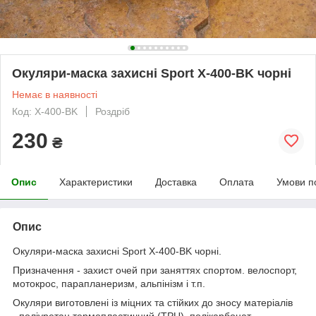
Окуляри-маска захисні Sport X-400-BK чорні
Немає в наявності
Код: X-400-BK
Роздріб
230
₴
Опис
Характеристики
Доставка
Оплата
Умови п
Опис
Окуляри-маска захисні Sport X-400-BK чорні.
Призначення - захист очей при заняттях спортом. велоспорт,
мотокрос, парапланеризм, альпінізм і т.п.
Окуляри виготовлені із міцних та стійких до зносу матеріалів
- поліуретан термопластичний (TPU), полікарбонат