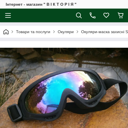
Інтернет - магазин " В І К Т О Р І Я "
Товари та послуги
Окуляри
Окуляри-маска захисні S