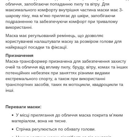
обличчя, запобігаючи попаданню пилу та вітру. Для
максимального комфорту внутрішня частина маски має 3-
шарову піну, яка м'яко прилягає до шкіри, запобігаючи
подразненню та забезпечуючи комфорт при тривалому
використанні.
Маска має регульований ремінець, що дозволяє
користувачеві налаштувати маску за розміром голови для
найкращої посадки та фіксації.
Призначення
Маска-трансформер призначена для забезпечення захисту
очей та обличчя від впливу пилу, бруду, вітру, комах та інших
потенційних небезпек при заняттях різними видами
екстремального спорту, а також при використанні
транспортних засобів, таких як мотоцикли, квадроцикли та
інші.
Переваги маски:
У місці прилягання до обличчя маска покрита м'яким
матеріалом, вона не тисне.
Стрічка регулюється по обхвату голови.