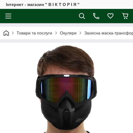
Інтернет - магазин " В І К Т О Р І Я "
Товари та послуги
Окуляри
Захисна маска-трансфор