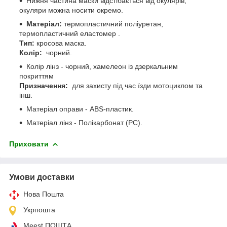
Нижня частина маски відстібається від окулярів,
окуляри можна носити окремо.
Матеріал:
термопластичний поліуретан,
термопластичний еластомер .
Тип:
кросова маска.
Колір:
чорний.
Колір лінз - чорний, хамелеон із дзеркальним
покриттям
Призначення:
для захисту під час їзди мотоциклом та
інш.
Матеріал оправи - ABS-пластик.
Матеріал лінз - Полікарбонат (PC).
Приховати
Умови доставки
Нова Пошта
Укрпошта
Meest ПОШТА