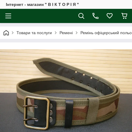
Інтернет - магазин " В І К Т О Р І Я "
Товари та послуги
Ремені
Ремінь офіцерський польо