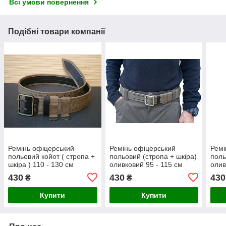
Всі умови повернення
Подібні товари компанії
Ремінь офіцерський
Ремінь офіцерський
Ремі
польовий койот ( стропа +
польовий (стропа + шкіра)
поль
шкіра ) 110 - 130 см
оливковий 95 - 115 см
олив
430
430
430
₴
₴
Купити
Купити