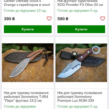
Gerber Ultimate Scout 5
Ніж фултанг туристичний
Оrange з серейтором в чохлі
SOG Provider FX Olive 20 см
21,5 см
Готово до відправки 10 од.
Готово до відправки 5 од.
390
590
₴
₴
Купити
Купити
Ніж для туризму полювання
Ніж для туризму полювання
риболовлі Sonmelony T-854
риболовлі Sonmelony
"Перо" фултанг 19,5 см
Рremium Lux ROM-339
фултанг 20 см
Готово до відправки
Готово до відправки 5 од.