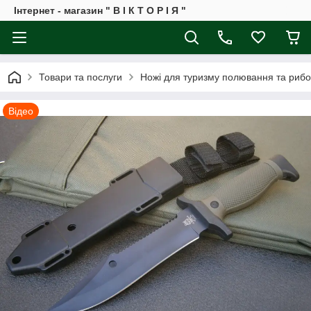
Інтернет - магазин " В І К Т О Р І Я "
Товари та послуги
Ножі для туризму полювання та рибо
Відео