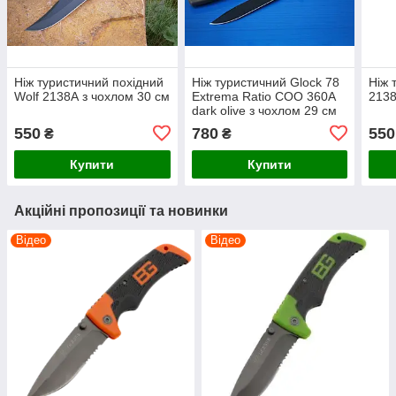
Ніж туристичний похідний
Ніж туристичний Glock 78
Ніж 
Wolf 2138А з чохлом 30 см
Extrema Ratio СОО 360А
2138
dark olive з чохлом 29 см
550
780
550
₴
₴
Купити
Купити
Акційні пропозиції та новинки
Відео
Відео