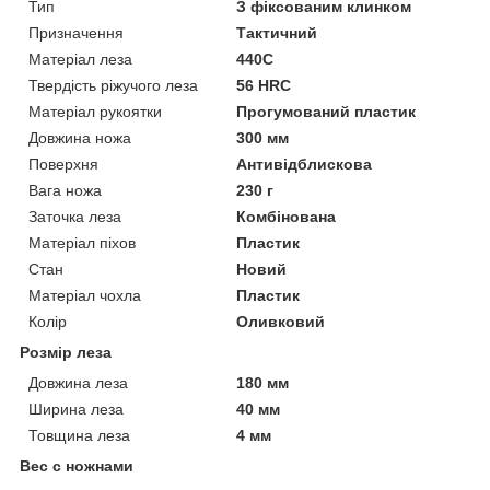
Тип
З фіксованим клинком
Призначення
Тактичний
Матеріал леза
440C
Твердість ріжучого леза
56 HRC
Матеріал рукоятки
Прогумований пластик
Довжина ножа
300 мм
Поверхня
Антивідблискова
Вага ножа
230 г
Заточка леза
Комбінована
Матеріал піхов
Пластик
Стан
Новий
Матеріал чохла
Пластик
Колір
Оливковий
Розмір леза
Довжина леза
180 мм
Ширина леза
40 мм
Товщина леза
4 мм
Вес с ножнами