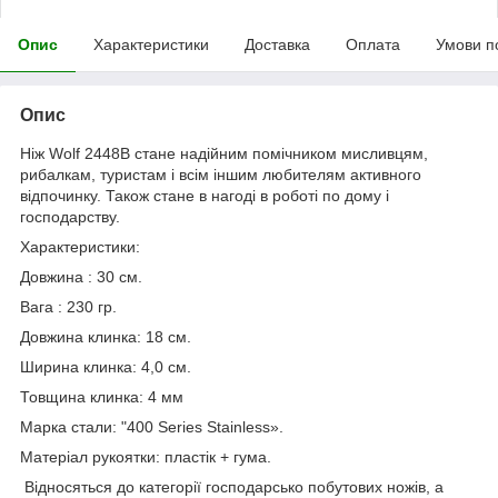
Опис
Характеристики
Доставка
Оплата
Умови п
Опис
Ніж Wolf 2448В стане надійним помічником мисливцям,
рибалкам, туристам і всім іншим любителям активного
відпочинку. Також стане в нагоді в роботі по дому і
господарству.
Характеристики:
Довжина : 30 см.
Вага : 230 гр.
Довжина клинка: 18 см.
Ширина клинка: 4,0 см.
Товщина клинка: 4 мм
Марка стали: "400 Series Stainless».
Матеріал рукоятки: пластік + гума.
Відносяться до категорії господарсько побутових ножів, а