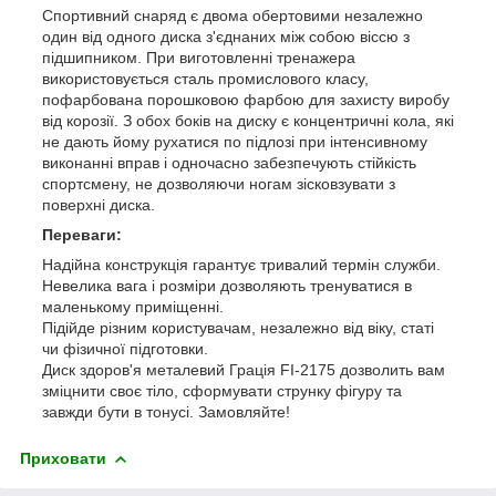
Спортивний снаряд є двома обертовими незалежно
один від одного диска з'єднаних між собою віссю з
підшипником. При виготовленні тренажера
використовується сталь промислового класу,
пофарбована порошковою фарбою для захисту виробу
від корозії. З обох боків на диску є концентричні кола, які
не дають йому рухатися по підлозі при інтенсивному
виконанні вправ і одночасно забезпечують стійкість
спортсмену, не дозволяючи ногам зісковзувати з
поверхні диска.
Переваги:
Надійна конструкція гарантує тривалий термін служби.
Невелика вага і розміри дозволяють тренуватися в
маленькому приміщенні.
Підійде різним користувачам, незалежно від віку, статі
чи фізичної підготовки.
Диск здоров'я металевий Грація FI-2175 дозволить вам
зміцнити своє тіло, сформувати струнку фігуру та
завжди бути в тонусі. Замовляйте!
Приховати