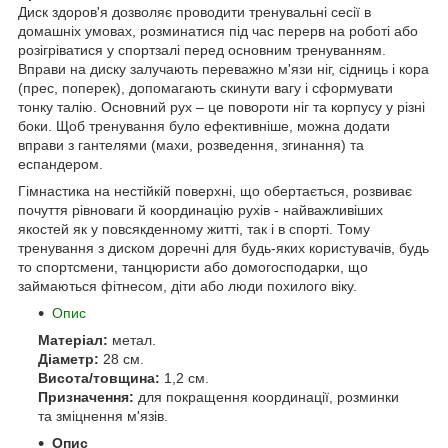
Диск здоров'я дозволяє проводити тренувальні сесії в
домашніх умовах, розминатися під час перерв на роботі або
розігріватися у спортзалі перед основним тренуванням.
Вправи на диску залучають переважно м'язи ніг, сідниць і кора
(прес, поперек), допомагають скинути вагу і сформувати
тонку талію. Основний рух – це повороти ніг та корпусу у різні
боки. Щоб тренування було ефективніше, можна додати
вправи з гантелями (махи, розведення, згинання) та
еспандером.
Гімнастика на нестійкій поверхні, що обертається, розвиває
почуття рівноваги й координацію рухів - найважливіших
якостей як у повсякденному житті, так і в спорті. Тому
тренування з диском доречні для будь-яких користувачів, будь
то спортсмени, танцюристи або домогосподарки, що
займаються фітнесом, діти або люди похилого віку.
Опис
Матеріал:
метал.
Діаметр:
28 см.
Висота/товщина:
1,2 см.
Призначення:
для покращення координації, розминки
та зміцнення м'язів.
Опис