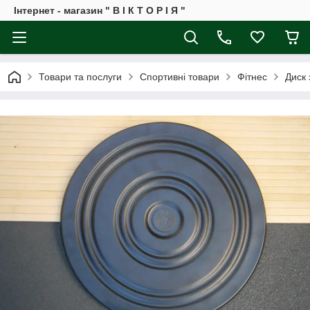
Інтернет - магазин " В І К Т О Р І Я "
Товари та послуги
Спортивні товари
Фітнес
Диск 