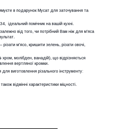
римуєте в подарунок Мусат для заточування та
, ідеальний помічник на вашій кухні.
езалежно від того, чи потрібний Вам ніж для м'яса
зультат.
різати м'ясо, кришити зелень, різати овочі,
 хром, молібден, ванадій), що відрізняється
авлення вертляної кромки.
 для виготовлення різального інструменту:
 також відмінні характеристики міцності.