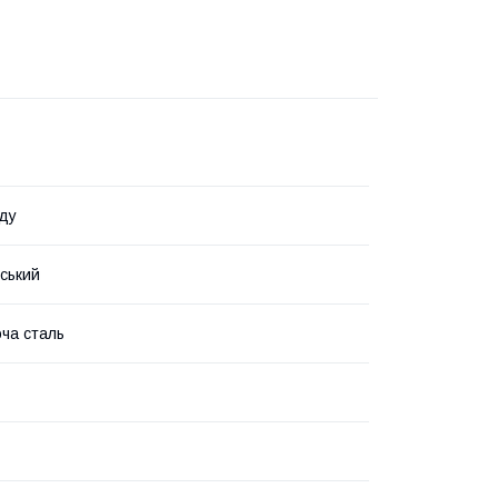
ду
рський
ча сталь