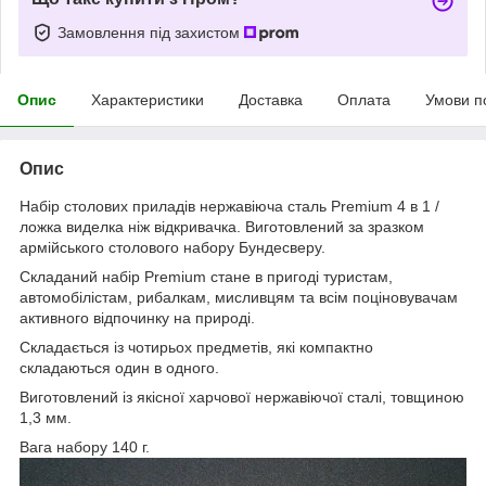
Замовлення під захистом
Опис
Характеристики
Доставка
Оплата
Умови п
Опис
Набір столових приладів нержавіюча сталь Рremium 4 в 1 /
ложка виделка ніж відкривачка. Виготовлений за зразком
армійського столового набору Бундесверу.
Складаний набір Рremium стане в пригоді туристам,
автомобілістам, рибалкам, мисливцям та всім поціновувачам
активного відпочинку на природі.
Складається із чотирьох предметів, які компактно
складаються один в одного.
Виготовлений із якісної харчової нержавіючої сталі, товщиною
1,3 мм.
Вага набору 140 г.