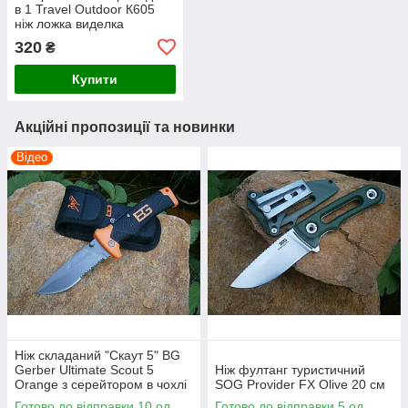
в 1 Travel Outdoor К605
ніж ложка виделка
відкривачка в чохлі
320
₴
Купити
Акційні пропозиції та новинки
Відео
Ніж складаний "Скаут 5" BG
Gerber Ultimate Scout 5
Ніж фултанг туристичний
Оrange з серейтором в чохлі
SOG Provider FX Olive 20 см
21,5 см
Готово до відправки 10 од.
Готово до відправки 5 од.