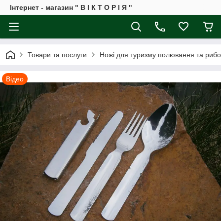
Інтернет - магазин " В І К Т О Р І Я "
Товари та послуги
Ножі для туризму полювання та рибо
Відео