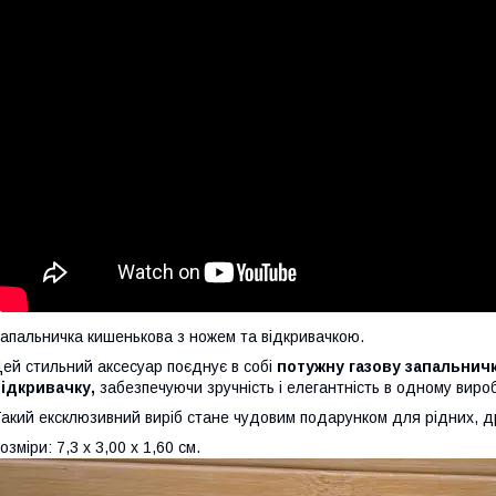
апальничка кишенькова з ножем та відкривачкою.
ей стильний аксесуар поєднує в собі
потужну газову запальничк
ідкривачку,
забезпечуючи зручність і елегантність в одному вироб
акий ексклюзивний виріб стане чудовим подарунком для рідних, др
озміри: 7,3 x 3,00 x 1,60 см.