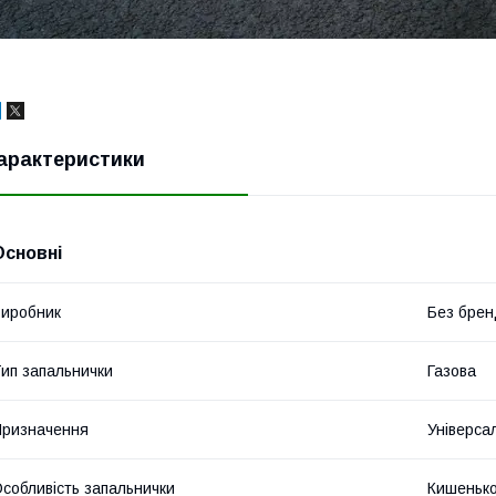
арактеристики
Основні
иробник
Без брен
ип запальнички
Газова
ризначення
Універса
собливість запальнички
Кишеньк