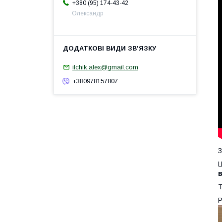
+380 (95) 174-43-42
Олександр
ilchik.alex@gmail.com
+380978157807
З
Ц
в
Т
Р