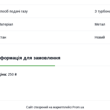
посіб подачі газу
З турбо
атеріал
Метал
Стан
Новий
нформація для замовлення
іна:
250 ₴
Сайт створений на маркетплейсі
Prom.ua