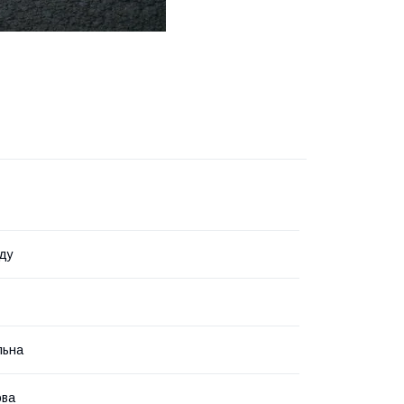
ду
льна
ова