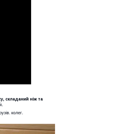
у, складаний ніж та
і.
узів. колег.