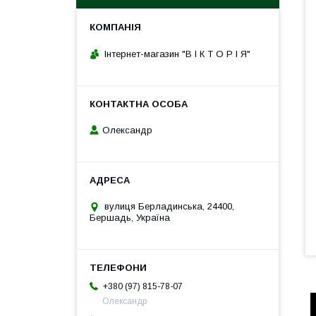
Інтернет-магазин "В І К Т О Р І Я"
Олександр
вулиця Берладинська, 24400,
Бершадь, Україна
+380 (97) 815-78-07
Олександр