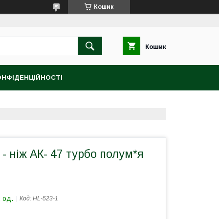
Кошик
Кошик
ОНФІДЕНЦІЙНОСТІ
- ніж АК- 47 турбо полум*я
 од.
Код:
HL-523-1