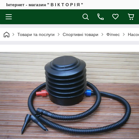
Інтернет - магазин " В І К Т О Р І Я "
Товари та послуги
Спортивні товари
Фітнес
Насос