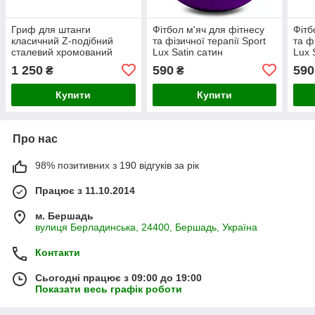
Гриф для штанги
Фітбол м'яч для фітнесу
Фітб
класичний Z-подібний
та фізичної терапії Sport
та ф
сталевий хромований
Lux Satin сатин
Lux 
Sport Lux 1,2 м 25 мм 4,85
фіолетовий 75 см
75 с
1 250
590
590
₴
₴
кг
Купити
Купити
Про нас
98% позитивних з 190 відгуків за рік
Працює з 11.10.2014
м. Бершадь
вулиця Берладинська, 24400, Бершадь, Україна
Контакти
Сьогодні працює з 09:00 до 19:00
Показати весь графік роботи