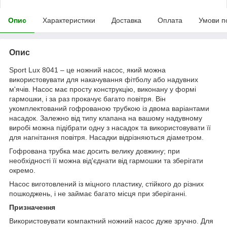
Опис
Характеристики
Доставка
Оплата
Умови п
Опис
Sport Lux 8041 – це ножний насос, який можна
використовувати для накачування фітболу або надувних
м'ячів. Насос має просту конструкцію, виконану у формі
гармошки, і за раз прокачує багато повітря. Він
укомплектований гофрованою трубкою із двома варіантами
насадок. Залежно від типу клапана на вашому надувному
виробі можна підібрати одну з насадок та використовувати її
для нагнітання повітря. Насадки відрізняються діаметром.
Гофрована трубка має досить велику довжину; при
необхідності її можна від'єднати від гармошки та зберігати
окремо.
Насос виготовлений із міцного пластику, стійкого до різних
пошкоджень, і не займає багато місця при зберіганні.
Призначення
Використовувати компактний ножний насос дуже зручно. Для