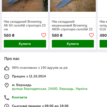
Ніж складаний Browning
Ніж складаний
Ніж 
АК 50 склобій стропоріз 23
кишеньковий Browning
скла
см
A835 стропоріз склобій 22
G10 
см + Ніж брелок
олив
560
580
490
₴
₴
складаний "Корсар" 15,5
см
Купити
Купити
Про нас
98% позитивних з 190 відгуків за рік
Працює з 11.10.2014
м. Бершадь
вулиця Берладинська, 24400, Бершадь, Україна
Контакти
Сьогодні працює з 09:00 до 19:00