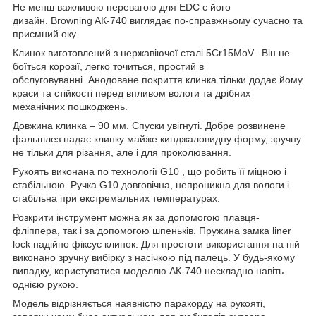
Не менш важливою перевагою для EDC є його
дизайн. Browning AК-740 виглядає по-справжньому сучасно та
приємний оку.
Клинок виготовлений з нержавіючої сталі 5Cr15MoV. Він не
боїться корозії, легко точиться, простий в
обслуговуванні. Анодоване покриття клинка тільки додає йому
краси та стійкості перед впливом вологи та дрібних
механічних пошкоджень.
Довжина клинка – 90 мм. Спуски увігнуті. Добре розвинене
фальшлез надає клинку майже кинджаловидну форму, зручну
не тільки для різання, але і для проколювання.
Рукоять виконана по технології G10 , що робить її міцною і
стабільною. Ручка G10 довговічна, непроникна для вологи і
стабільна при екстремальних температурах.
Розкрити інструмент можна як за допомогою плавця-
фліппера, так і за допомогою шпеньків. Пружина замка liner
lock надійно фіксує клинок. Для простоти використання на ній
виконано зручну вибірку з насічкою під палець. У будь-якому
випадку, користуватися моделлю AК-740 нескладно навіть
однією рукою.
Модель відрізняється наявністю паракорду на рукояті,