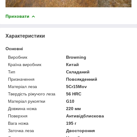
Приховати
Характеристики
Основні
Виробник
Browning
Країна виробник
Китай
Тип
Складаний
Призначення
Повсякденний
Матеріал леза
5Cr15Mov
Твердість ріжучого леза
56 HRC
Матеріал рукоятки
G10
Довжина ножа
220 мм
Поверхня
Антивідблискова
Вага ножа
195 г
Заточка леза
Двостороння