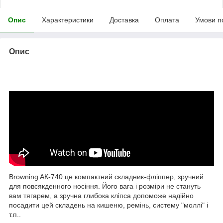
Опис
Характеристики
Доставка
Оплата
Умови п
Опис
Browning AК-740 це компактний складник-фліппер, зручний
для повсякденного носіння. Його вага і розміри не стануть
вам тягарем, а зручна глибока кліпса допоможе надійно
посадити цей складень на кишеню, ремінь, систему "моллі" і
т.п..