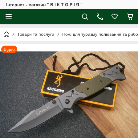
Інтернет - магазин " В І К Т О Р І Я "
Товари та послуги
Ножі для туризму полювання та рибо
Відео