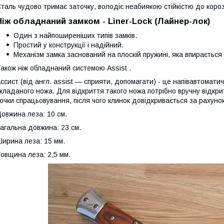
таль чудово тримає заточку, володіє неабиякою стійкістю до корозі
Ніж обладнаний замком - Liner-Lock (Лайнер-лок)
Один з найпоширеніших типів замків.
Простий у конструкції і надійний.
Механізм замка заснований на плоскій пружині, яка впирається 
акож ніж обладнаний системою Аssist .
ссист (від англ. assist — сприяти, допомагати) - це напівавтомат
кладаного ножа. Для відкриття такого ножа потрібно вручну відкр
очки спрацьовування, після чого клинок довідкривається за рахуно
овжина леза: 10 см.
агальна довжина: 23 см.
ирина леза: 15 мм.
овщина леза: 2,5 мм.