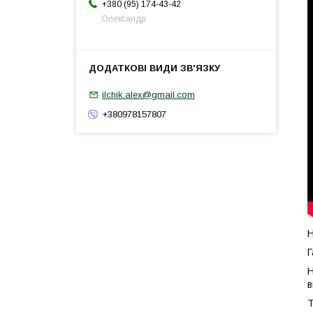
+380 (95) 174-43-42
Олександр
ilchik.alex@gmail.com
+380978157807
Н
Г
Н
в
Т