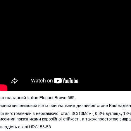
іж складаний Italian Elegant Brown 665.
арний кишеньковий ніж із оригінальним дизайном стане Вам надійн
іж виготовлений з нержавіючої сталі 3Cr13MoV ( 0,3% вуглець, 13% 
исокими показниками корозійної стійкості, а також простотою випра
вердість сталі HRC: 56-58