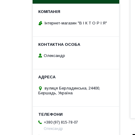
Інтернет-магазин "В І К Т О Р І Я"
Олександр
вулиця Берладинська, 24400,
Бершадь, Україна
+380 (97) 815-78-07
Олександр