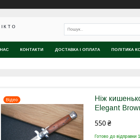
 І К Т О
 НАС
КОНТАКТИ
ДОСТАВКА І ОПЛАТА
ПОЛІТИКА К
Ніж кишенько
Відео
Elegant Brown
550 ₴
Готово до відправки 