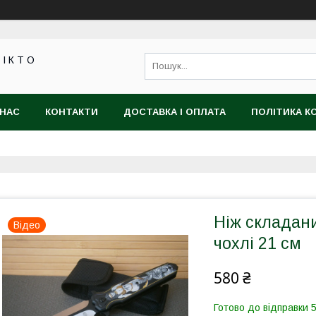
 І К Т О
 НАС
КОНТАКТИ
ДОСТАВКА І ОПЛАТА
ПОЛІТИКА К
Ніж складан
Відео
чохлі 21 см
580 ₴
Готово до відправки 5