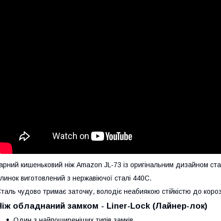
арний кишеньковий ніж Аmazon JL-73 із оригінальним дизайном ст
линок виготовлений з нержавіючої сталі 440С.
таль чудово тримає заточку, володіє неабиякою стійкістю до корозі
Ніж обладнаний замком - Liner-Lock (Лайнер-лок)
Один з найпоширеніших типів замків.