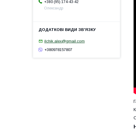
+380 (95) 174-43-42
Олександр
ilchik.alex@gmail.com
+380978157807
Г
К
С