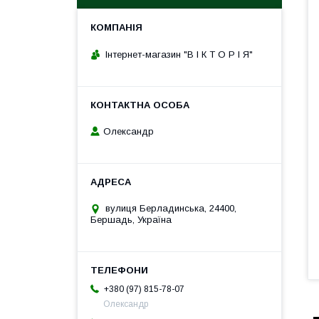
Інтернет-магазин "В І К Т О Р І Я"
Олександр
вулиця Берладинська, 24400,
Бершадь, Україна
+380 (97) 815-78-07
Олександр