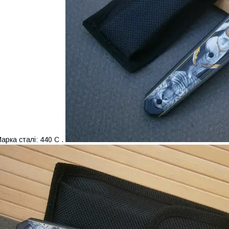
арка сталі: 440 С .