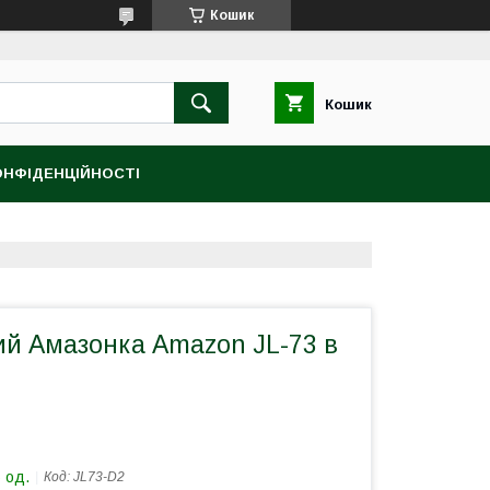
Кошик
Кошик
ОНФІДЕНЦІЙНОСТІ
ий Амазонка Аmazon JL-73 в
 од.
Код:
JL73-D2