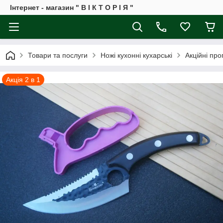
Інтернет - магазин " В І К Т О Р І Я "
Товари та послуги
Ножі кухонні кухарські
Акційні про
Акція 2 в 1