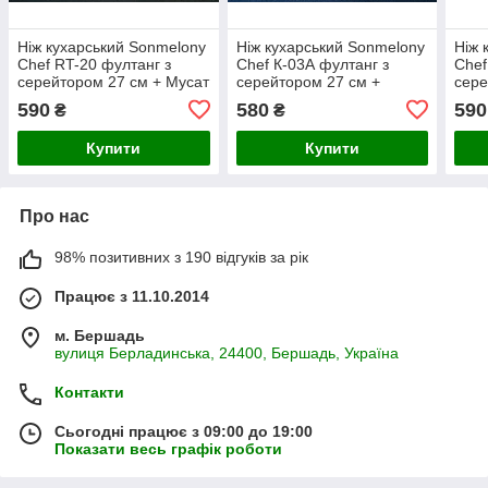
Ніж кухарський Sonmelony
Ніж кухарський Sonmelony
Ніж 
Chef RT-20 фултанг з
Chef К-03А фултанг з
Chef
серейтором 27 см + Мусат
серейтором 27 см +
сере
для заточування та правки
подарунок Точилка для
пода
590
580
590
₴
₴
ножів
ножів XR-119
ножі
Купити
Купити
Про нас
98% позитивних з 190 відгуків за рік
Працює з 11.10.2014
м. Бершадь
вулиця Берладинська, 24400, Бершадь, Україна
Контакти
Сьогодні працює з 09:00 до 19:00
Показати весь графік роботи