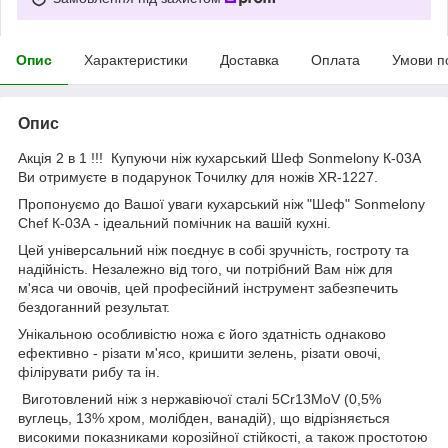
Опис
Характеристики
Доставка
Оплата
Умови п
Опис
Акція 2 в 1 !!! Купуючи ніж кухарський Шеф Sonmelony К-03А
Ви отримуєте в подарунок Точилку для ножів XR-1227.
Пропонуємо до Вашої уваги кухарський ніж "Шеф" Sonmelony
Chef К-03А - ідеальний помічник на вашій кухні.
Цей універсальний ніж поєднує в собі зручність, гостроту та
надійність. Незалежно від того, чи потрібний Вам ніж для
м'яса чи овочів, цей професійний інструмент забезпечить
бездоганний результат.
Унікальною особливістю ножа є його здатність однаково
ефективно - різати м'ясо, кришити зелень, різати овочі,
філірувати рибу та ін.
Виготовлений ніж з нержавіючої сталі 5Cr13MoV (0,5%
вуглець, 13% хром, молібден, ванадій), що відрізняється
високими показниками корозійної стійкості, а також простотою