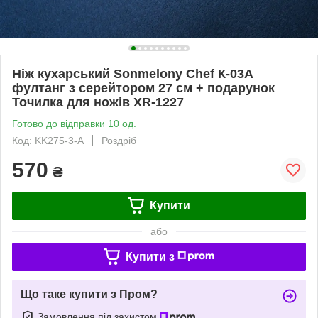
Ніж кухарський Sonmelony Chef К-03А
фултанг з серейтором 27 см + подарунок
Точилка для ножів XR-1227
Готово до відправки 10 од.
Код: KK275-3-А
Роздріб
570
₴
Купити
або
Купити з
Що таке купити з Пром?
Замовлення під захистом