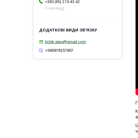
+380 (95) 174-43-42
Олександр
ilchik.alex@gmail.com
+380978157807
П
К
я
Ц
ч