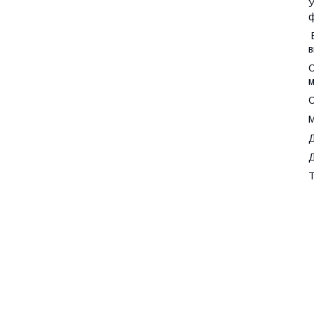
У
ф
В
в
С
м
С
М
Д
Д
Т