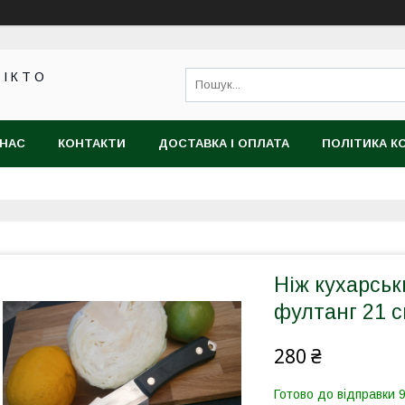
 І К Т О
 НАС
КОНТАКТИ
ДОСТАВКА І ОПЛАТА
ПОЛІТИКА К
Ніж кухарсь
фултанг 21 
280 ₴
Готово до відправки 9