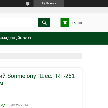
Кошик
Кошик
ОНФІДЕНЦІЙНОСТІ
кий Sonmelony "Шеф" RT-261
см
 од.
Код:
WZV-261