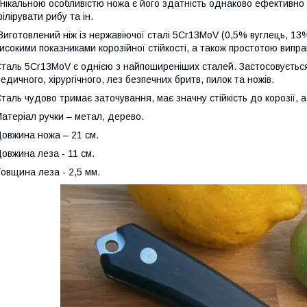
нікальною особливістю ножа є його здатність однаково ефективно – 
ілірувати рибу та ін.
иготовлений ніж із нержавіючої сталі 5Cr13MoV (0,5% вуглець, 13%
исокими показниками корозійної стійкості, а також простотою випр
таль 5Cr13MoV є однією з найпоширеніших сталей. Застосовується
едичного, хірургічного, лез безпечних бритв, пилок та ножів.
таль чудово тримає заточування, має значну стійкість до корозії, а
атеріал ручки – метал, дерево.
овжина ножа – 21 см.
овжина леза - 11 см.
овщина леза - 2,5 мм.