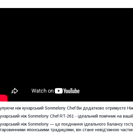
упуючи ніж кухарський Sonmelony Chef Ви додатково отримуєте Ні
ухарський ніж Sonmelony Chef RT-261 - ідеальний помічник на вашій
ухарський ніж Sonmelony — це поєднання ідеального балансу гост
таровинними японськими традиціями, він стане невід'ємною частин