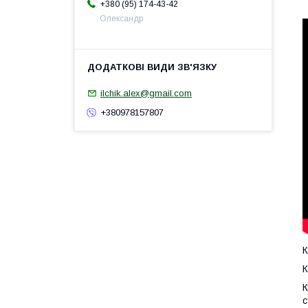
+380 (95) 174-43-42
Олександр
ilchik.alex@gmail.com
+380978157807
К
К
К
с