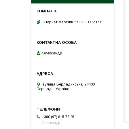
Інтернет-магазин "В І К Т О Р І Я"
Олександр
вулиця Берладинська, 24400,
Бершадь, Україна
+380 (97) 815-78-07
Олександр