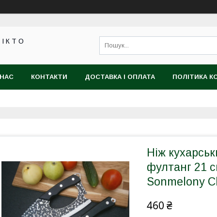
 І К Т О
 НАС
КОНТАКТИ
ДОСТАВКА І ОПЛАТА
ПОЛІТИКА К
Ніж кухарськ
фултанг 21 с
Sonmelony Ch
460 ₴