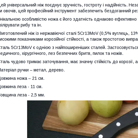
ей універсальний ніж поєднує зручність, гостроту і надійність. Нез
и овочів, цей професійний інструмент забезпечить бездоганний ре
нікальною особливістю ножа є його здатність однаково ефективно – 
ілірувати рибу та ін.
иготовлений ніж із нержавіючої сталі 5Cr13MoV (0,5% вуглець, 13%
исокими показниками корозійної стійкості, а також простотою випр
таль 5Cr13MoV є однією з найпоширеніших сталей. Застосовується
едичного, хірургічного, лез безпечних бритв, пилок та ножів.
таль чудово тримає заточування, має значну стійкість до корозії, а
атеріал ручки – метал, дерево.
овжина ножа – 21 см.
овжина леза - 11 см.
овщина леза - 2,5 мм.