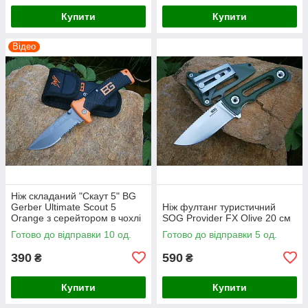
Купити
Купити
Відео
Ніж складаний "Скаут 5" BG
Gerber Ultimate Scout 5
Ніж фултанг туристичний
Оrange з серейтором в чохлі
SOG Provider FX Olive 20 см
21,5 см
Готово до відправки 10 од.
Готово до відправки 5 од.
390
590
₴
₴
Купити
Купити