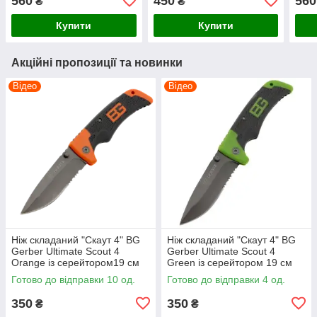
560
450
560
₴
₴
Купити
Купити
Акційні пропозиції та новинки
Відео
Відео
Ніж складаний "Скаут 4" BG
Ніж складаний "Скаут 4" BG
Gerber Ultimate Scout 4
Gerber Ultimate Scout 4
Оrange із серейтором19 см
Green із серейтором 19 см
Готово до відправки 10 од.
Готово до відправки 4 од.
350
350
₴
₴