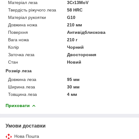
Матеріал леза
3Cr13MoV
Твердість ріжучого леза
58 HRC
Матеріал рукоятки
G10
Довжина ножа
210 мм
Поверхня
Антивідблискова
Вага ножа
210 г
Колір
Чорний
Заточка леза
Двостороння
Стан
Новий
Розмір леза
Довжина леза
95 мм
Ширина леза
30 мм
Товщина леза
4 мм
Приховати
Умови доставки
Нова Пошта