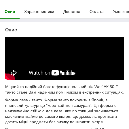
Опис
Характеристики
Доставка
Оплата
Умови п
Опис
Міцний та надійний багатофункціональний ніж Wolf АК 50-Т
танто стане Вам надійним помічником в екстренних ситуаціях.
Форма леза - танто. Форма танто походить з Японії, в
японській культурі це "короткий меч самурая". Ця форма є
надзвичайно стійкою для леза, яке по товщині залишається
масивним майже до самого вістря, що дозволяє протикати
досить міцні предмети без ризику пошкодити вістря.