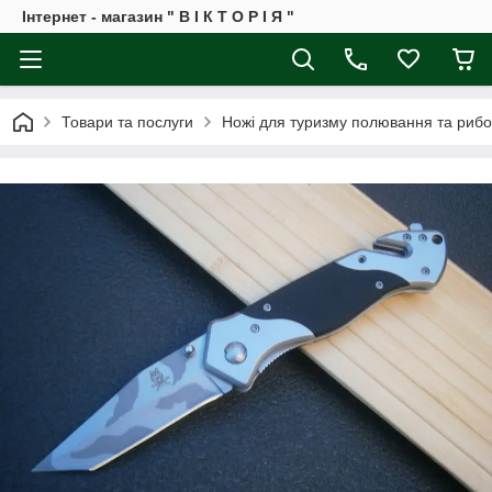
Інтернет - магазин " В І К Т О Р І Я "
Товари та послуги
Ножі для туризму полювання та рибо