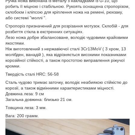
Ручка ножа виконана із металу з накладками із G-10, що
робить її міцною і стабільною. Рукоять оснащена стропорізом,
склобоєм і кліпсою для кріплення ножа на ремені, рюкзаку,
або системі "моллі ".
Стропоріз призначений для розрізання мотузок. Склобій - для
розбиття стікла в екстренних ситуаціях.
Лезо ножа добре збалансоване, володіє чудовими крайовими
якостями.
Ніж виготовлений з нержавіючої сталі 3Cr13MoV ( 3 хром, 13
молібден, ванадій ), яка відрізняється високими показниками
корозійної стійкості, а також простотою виправлення ріжучої
кромки.
Твердість сталі HRC: 56-58
Сталь чудово тримає заточку, володіє неабиякою стійкістю до
корозії, а також відмінними характеристиками міцності.
Довжина леза: 9 см
Загальна довжина: близько 21 см.
Товщина леза: 3 мм.
Вага: 200 грамм.