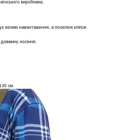
раїнського виробника.
ує великі навантаження, а посилені кліпси
 довжину носіння.
130 см.