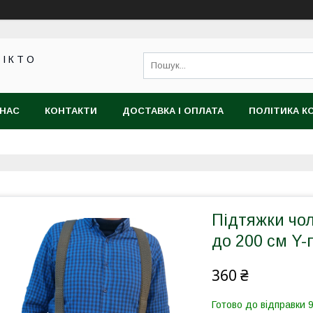
 І К Т О
 НАС
КОНТАКТИ
ДОСТАВКА І ОПЛАТА
ПОЛІТИКА К
Підтяжки чол
до 200 см Y-
360 ₴
Готово до відправки 9