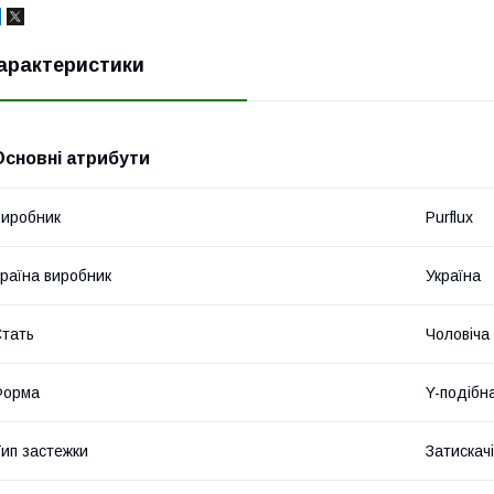
арактеристики
Основні атрибути
иробник
Purflux
раїна виробник
Україна
тать
Чоловіча
Форма
Y-подібн
ип застежки
Затискачі