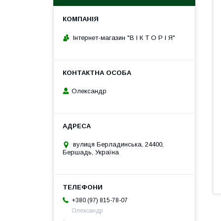
Інтернет-магазин "В І К Т О Р І Я"
Олександр
вулиця Берладинська, 24400,
Бершадь, Україна
+380 (97) 815-78-07
Олександр