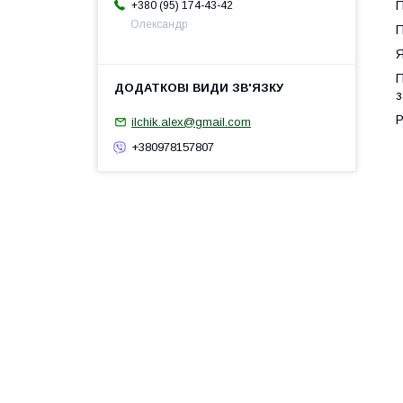
П
+380 (95) 174-43-42
Олександр
П
Я
П
з
Р
ilchik.alex@gmail.com
+380978157807