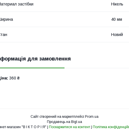
атериал застібки
Нікель
Ширина
40 мм
Стан
Новий
нформація для замовлення
іна:
360 ₴
Сайт створений на маркетплейсі
Prom.ua
Продавець на Bigl.ua
Інтернет-магазин "В І К Т О Р І Я" |
Поскаржитися на контент
|
Політика конфіденцій