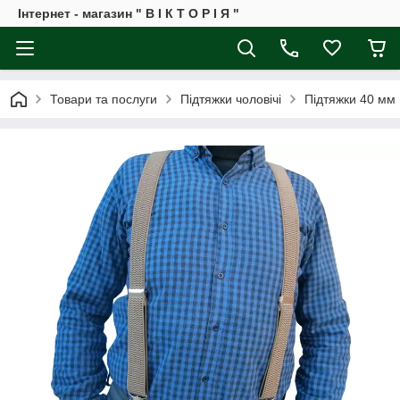
Інтернет - магазин " В І К Т О Р І Я "
Товари та послуги
Підтяжки чоловічі
Підтяжки 40 мм 