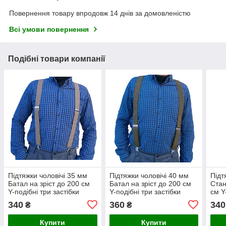
Повернення товару впродовж 14 днів за домовленістю
Всі умови повернення
Подібні товари компанії
Підтяжки чоловічі 35 мм
Підтяжки чоловічі 40 мм
Підт
Батал на зріст до 200 см
Батал на зріст до 200 см
Стан
Y-подібні три застібки
Y-подібні три застібки
см Y
койот
олива
койо
340
360
340
₴
₴
Купити
Купити