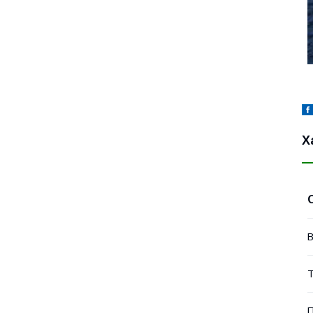
Х
В
Т
П