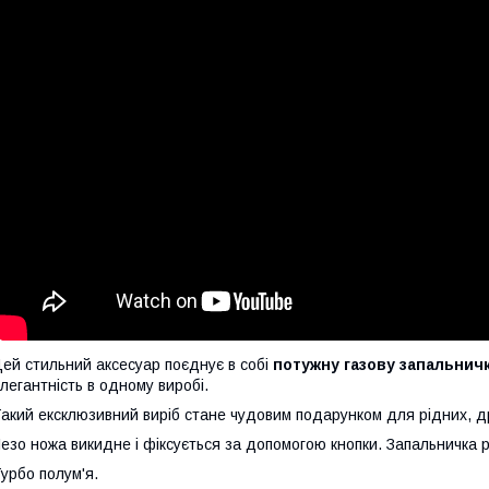
ей стильний аксесуар поєднує в собі
потужну газову запальничк
легантність в одному виробі.
акий ексклюзивний виріб стане чудовим подарунком для рідних, др
езо ножа викидне і фіксується за допомогою кнопки. Запальничка 
урбо полум'я.