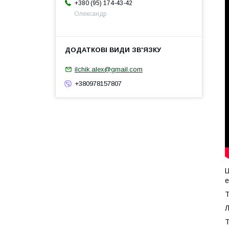
+380 (95) 174-43-42
Олександр
ilchik.alex@gmail.com
+380978157807
Ц
е
Т
Л
Т