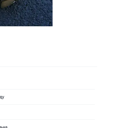
ду
льна