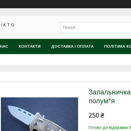
 І К Т О
 НАС
КОНТАКТИ
ДОСТАВКА І ОПЛАТА
ПОЛІТИКА К
Запальничка 
полум*я
250 ₴
Готово до відправки 4