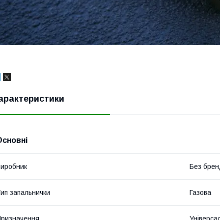
арактеристики
Основні
иробник
Без брен
ип запальнички
Газова
ризначення
Універса