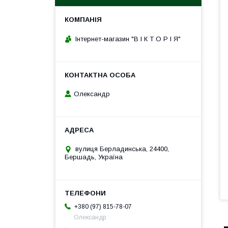
Інтернет-магазин "В І К Т О Р І Я"
Олександр
вулиця Берладинська, 24400,
Бершадь, Україна
+380 (97) 815-78-07
Олександр