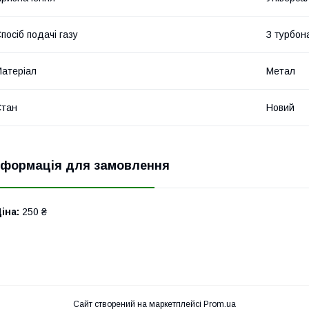
посіб подачі газу
З турбо
атеріал
Метал
Стан
Новий
нформація для замовлення
іна:
250 ₴
Сайт створений на маркетплейсі
Prom.ua