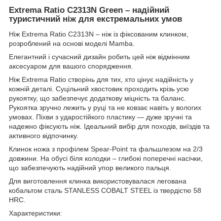
Extrema Ratio C2313N Green – надійний
туристичний ніж для екстремальних умов
Ніж Extrema Ratio C2313N – ніж із фіксованим клинком,
розроблений на основі моделі Mamba.
Елегантний і сучасний дизайн робить цей ніж відмінним
аксесуаром для вашого спорядження.
Ніж Extrema Ratio створінь для тих, хто цінує надійність у
кожній деталі. Суцільний хвостовик проходить крізь усю
рукоятку, що забезпечує додаткову міцність та баланс.
Рукоятка зручно лежить у руці та не ковзає навіть у вологих
умовах. Піхви з ударостійкого пластику — дуже зручні та
надежно фіксують ніж. Ідеальний вибір для походів, виїздів та
активного відпочинку.
Клинок ножа з профілем Spear-Point та фальшлезом на 2/3
довжини. На обусі біля колодки – глибокі поперечні насічки,
що забезпечують надійний упор великого пальця.
Для виготовлення клинка використовувалася легована
кобальтом сталь STANLESS COBALT STEEL із твердістю 58
HRC.
Характеристики: