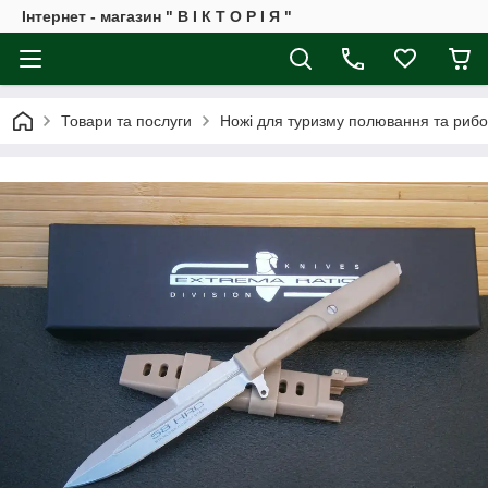
Інтернет - магазин " В І К Т О Р І Я "
Товари та послуги
Ножі для туризму полювання та рибо