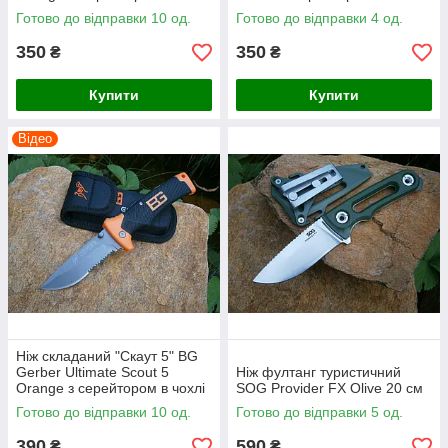
Готово до відправки 10 од.
Готово до відправки 4 од.
350
350
₴
₴
Купити
Купити
Відео
Ніж складаний "Скаут 5" BG
Gerber Ultimate Scout 5
Ніж фултанг туристичний
Оrange з серейтором в чохлі
SOG Provider FX Olive 20 см
21,5 см
Готово до відправки 10 од.
Готово до відправки 5 од.
390
590
₴
₴