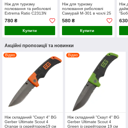
Ніж для туризму
Ніж для туризму
Ніж 
полювання та риболовлі
полювання риболовлі
дайв
Extrema Ratio C2313N
Самурай М-301 в чохлі 25
"Боб
Green 24 см
см
см +
780
580
630
₴
₴
зато
ножі
Купити
Купити
Акційні пропозиції та новинки
Відео
Відео
Ніж складаний "Скаут 4" BG
Ніж складаний "Скаут 4" BG
Gerber Ultimate Scout 4
Gerber Ultimate Scout 4
Оrange із серейтором19 см
Green із серейтором 19 см