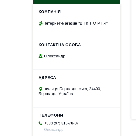
Інтернет-магазин "В І К Т О Р І Я"
Олександр
вулиця Берладинська, 24400,
Бершадь, Україна
+380 (97) 815-78-07
Олександр