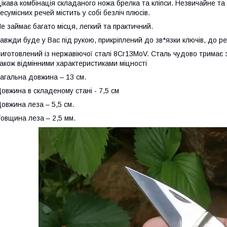
ікава комбінація складаного ножа брелка та кліпси. Незвичайне та
есумісних речей містить у собі безліч плюсів.
е займає багато місця, легкий та практичний.
авжди буде у Вас під рукою, прикріплений до зв*язки ключів, до рем
иготовлений із нержавіючої сталі 8Cr13MoV. Сталь чудово тримає за
акож відмінними характеристиками міцності
агальна довжина – 13 см.
овжина в складеному стані - 7,5 см
овжина леза – 5,5 см.
овщина леза – 2,5 мм.