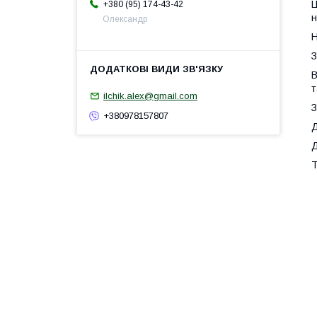
Ц
+380 (95) 174-43-42
н
Олександр
Н
З
В
т
ilchik.alex@gmail.com
З
+380978157807
Д
Д
Т