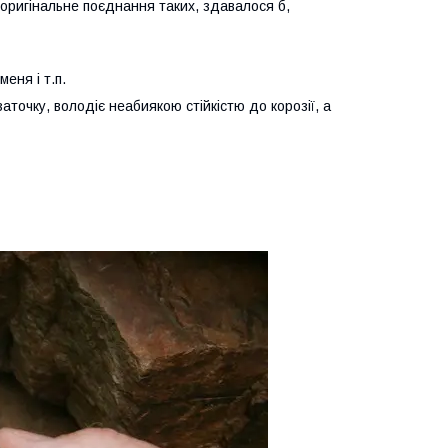
 оригінальне поєднання таких, здавалося б,
еня і т.п.
точку, володіє неабиякою стійкістю до корозії, а