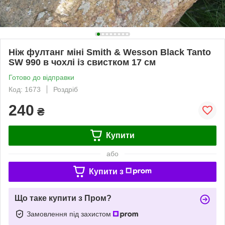
Ніж фултанг міні Smith & Wesson Black Tanto
SW 990 в чохлі із свистком 17 см
Готово до відправки
Код: 1673
Роздріб
240
₴
Купити
або
Купити з
Що таке купити з Пром?
Замовлення під захистом