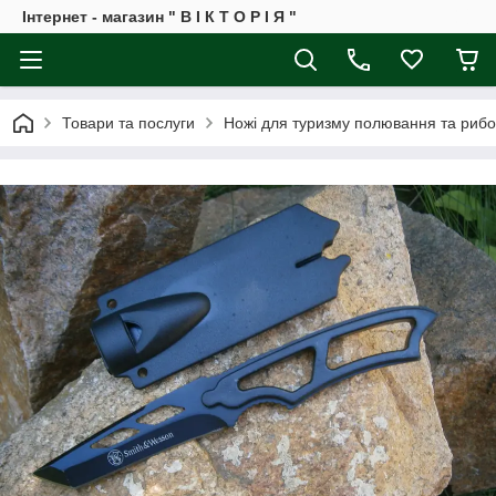
Інтернет - магазин " В І К Т О Р І Я "
Товари та послуги
Ножі для туризму полювання та рибо