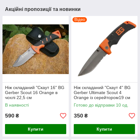
Акційні пропозиції та новинки
Відео
Ніж складаний "Скаут 16" BG
Ніж складаний "Скаут 4" BG
Gerber Scout 16 Оrange в
Gerber Ultimate Scout 4
чохлі 22,5 см
Оrange із серейтором19 см
В наявності
Готово до відправки 10 од.
590
350
₴
₴
Купити
Купити