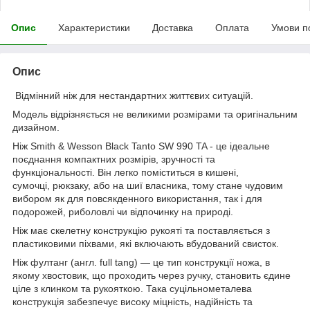
Опис
Характеристики
Доставка
Оплата
Умови п
Опис
Відмінний ніж для нестандартних життєвих ситуацій.
Модель відрізняється не великими розмірами та оригінальним
дизайном.
Ніж Smith & Wesson Black Tanto SW 990 TA - це ідеальне
поєднання компактних розмірів, зручності та
функціональності. Він легко поміститься в кишені,
сумочці, рюкзаку, або на шиї власника, тому стане чудовим
вибором як для повсякденного використання, так і для
подорожей, риболовлі чи відпочинку на природі.
Ніж має скелетну конструкцію рукояті та поставляється з
пластиковими піхвами, які включають вбудований свисток.
Ніж фултанг (англ. full tang) — це тип конструкції ножа, в
якому хвостовик, що проходить через ручку, становить єдине
ціле з клинком та рукояткою. Така суцільнометалева
конструкція забезпечує високу міцність, надійність та